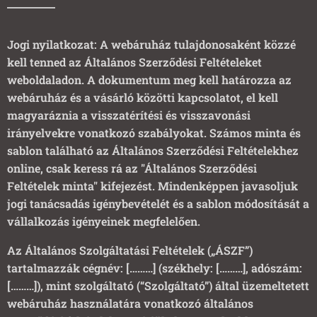
Jogi nyilatkozat: A webáruház tulajdonosaként közzé
kell tenned az Általános Szerződési Feltételeket
weboldaladon. A dokumentum meg kell határozza az
webáruház és a vásárló közötti kapcsolatot, el kell
magyaráznia a visszatérítési és visszavonási
irányelvekre vonatkozó szabályokat. Számos minta és
sablon található az Általános Szerződési Feltételekhez
online, csak keress rá az "Általános Szerződési
Feltételek minta" kifejezést. Mindenképpen javasoljuk
jogi tanácsadás igénybevételét és a sablon módosítását a
vállalkozás igényeinek megfelelően.
Az Általános Szolgáltatási Feltételek („ÁSZF”)
tartalmazzák cégnév:
[………]
(székhely:
[………]
, adószám:
[………]
), mint szolgáltató (“Szolgáltató”) által üzemeltetett
webáruház használatára vonatkozó általános