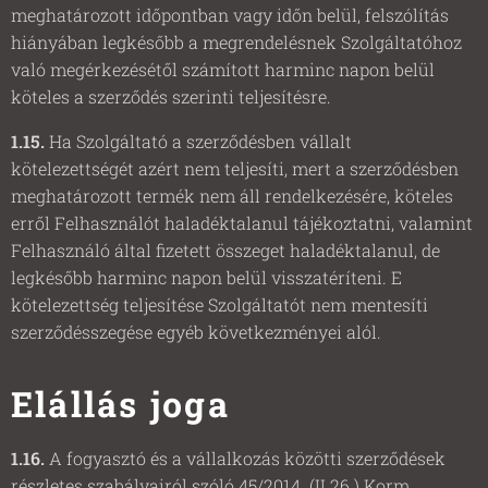
meghatározott időpontban vagy időn belül, felszólítás
hiányában legkésőbb a megrendelésnek Szolgáltatóhoz
való megérkezésétől számított harminc napon belül
köteles a szerződés szerinti teljesítésre.
1.15.
Ha Szolgáltató a szerződésben vállalt
kötelezettségét azért nem teljesíti, mert a szerződésben
meghatározott termék nem áll rendelkezésére, köteles
erről Felhasználót haladéktalanul tájékoztatni, valamint
Felhasználó által fizetett összeget haladéktalanul, de
legkésőbb harminc napon belül visszatéríteni. E
kötelezettség teljesítése Szolgáltatót nem mentesíti
szerződésszegése egyéb következményei alól.
Elállás joga
1.16.
A fogyasztó és a vállalkozás közötti szerződések
részletes szabályairól szóló 45/2014. (II.26.) Korm.