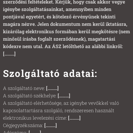
szerződési feltételeket. Kérjük, hogy csak akkor vegye
igénybe szolgáltatásainkat, amennyiben minden
pontjával egyetért, és kötelező érvényűnek tekinti
magára nézve. Jelen dokumentum nem kerül iktatásra,
kizárólag elektronikus formában kerül megkötésre (nem
minősül írásba foglalt szerződésnek), magatartási
kódexre nem utal. Az ÁSZ letölthető az alábbi linkről:
[………]
Szolgáltató adatai:
A szolgáltató neve:
[………]
A szolgáltató székhelye:
[………]
A szolgáltató elérhetősége, az igénybe vevőkkel való
kapcsolattartásra szolgáló, rendszeresen használt
elektronikus levelezési címe:
[………]
Cégjegyzékszáma:
[………]
Adószáma:
[………]