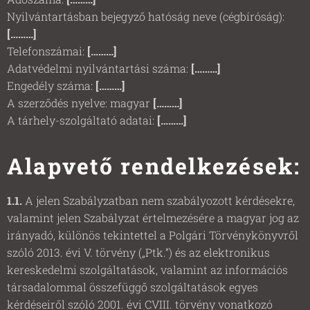
Nyilvántartásban bejegyző hatóság neve (cégbíróság):
[………]
Telefonszámai:
[………]
Adatvédelmi nyilvántartási száma:
[………]
Engedély száma:
[………]
A szerződés nyelve: magyar
[………]
A tárhely-szolgáltató adatai:
[………]
Alapvető rendelkezések:
1.1.
A jelen Szabályzatban nem szabályozott kérdésekre,
valamint jelen Szabályzat értelmezésére a magyar jog az
irányadó, különös tekintettel a Polgári Törvénykönyvről
szóló 2013. évi V. törvény („Ptk.”) és az elektronikus
kereskedelmi szolgáltatások, valamint az információs
társadalommal összefüggő szolgáltatások egyes
kérdéseiről szóló 2001. évi CVIII. törvény vonatkozó