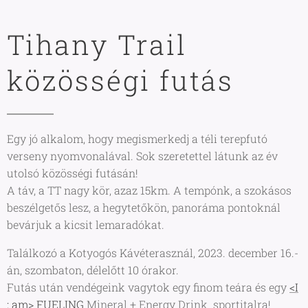
Tihany Trail
közösségi futás
Egy jó alkalom, hogy megismerkedj a téli terepfutó
verseny nyomvonalával. Sok szeretettel látunk az év
utolsó közösségi futásán!
A táv, a TT nagy kör, azaz 15km. A tempónk, a szokásos
beszélgetős lesz, a hegytetőkön, panoráma pontoknál
bevárjuk a kicsit lemaradókat.
Találkozó a Kotyogós Kávéterasznál, 2023. december 16.-
án, szombaton, délelőtt 10 órakor.
Futás után vendégeink vagytok egy finom teára és egy
<I
: am> FUELING
Mineral + Energy Drink sportitalra!