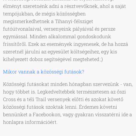
élményt szeretnénk adni a résztvevőknek, ahol a saját
tempójukban, de mégis közösségben
megismerkedhetnek a Tihanyi-félsziget
futóútvonalaival, versenyeink pályáival és persze
egymással. Minden alkalommal gondoskodunk
frissítőről. Ezek az események ingyenesek, de ha hozzá
szeretnél járulni az egyesület költségeihez, egy kis
kihelyezett doboz segítségével megteheted ;)
Mikor vannak a közösségi futások?
Közösségi futásokat minden hónapban szervezünk - van,
hogy többet is. Legkedveltebbek természetesen az őszi
Cross és a téli Trail versenyek előtti és azokat követő
közösségi futások szoktak lenni. Érdemes követni
bennünket a Facebookon, vagy gyakran visszatérni ide a
honlapra információért.