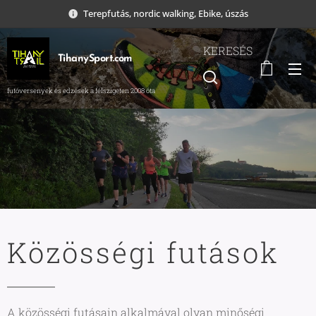
Terepfutás, nordic walking, Ebike, úszás
KERESÉS
TihanySport.com
futóversenyek és edzések a félszigeten 2008 óta
Közösségi futások
A közösségi futásain alkalmával olyan minőségi