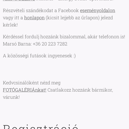
Részvételi szándékodat a Facebook
eseményoldalon
vagy itt a
honlapon
(kicsit lejjebb az űrlapon) jelezd
kérlek!
Kérdéssel fordulj hozzánk bizalommal, akár telefonon is!
Marsó Barna: +36 20 223 7282
A közösségi futások ingyenesek :)
Kedvcsinálóként nézd meg
FOTÓGALÉRIÁnkat!
Csatlakozz hozzánk bármikor,
várunk!
Regisztráció