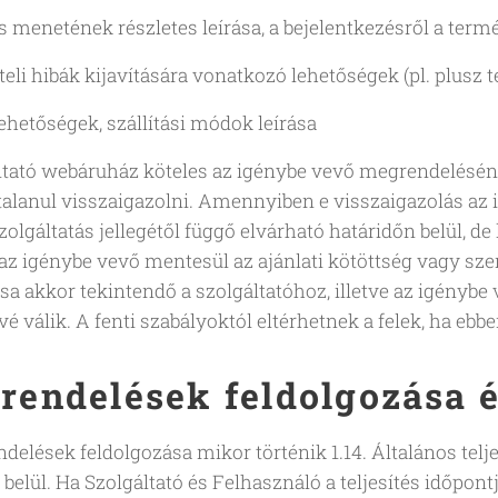
s menetének részletes leírása, a bejelentkezésről a term
eli hibák kijavítására vonatkozó lehetőségek (pl. plusz te
lehetőségek, szállítási módok leírása
ltató webáruház köteles az igénybe vevő megrendelésén
talanul visszaigazolni. Amennyiben e visszaigazolás az
szolgáltatás jellegétől függő elvárható határidőn belül, 
az igénybe vevő mentesül az ajánlati kötöttség vagy sz
sa akkor tekintendő a szolgáltatóhoz, illetve az igény
é válik. A fenti szabályoktól eltérhetnek a felek, ha eb
endelések feldolgozása és
elések feldolgozása mikor történik 1.14. Általános teljes
lül. Ha Szolgáltató és Felhasználó a teljesítés időpon