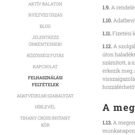
AKTÍV BALATON
1.9.
A rendelé
NYÍLTVÍZI ÚSZÁS
1.10.
Adatbevit
BLOG
1.11.
Fizetési 
JELENTKEZZ
ÖNKÉNTESNEK!
1.12.
A szolgá
úton haladék
KÖZÖSSÉGI FUTÁS
számított, a 
KAPCSOLAT
érkezik meg, 
FELHASZNÁLÁSI
visszaigazolá
FELTÉTELEK
hozzáférhetőv
ADATVÉDELMI SZABÁLYZAT
A megr
HÍRLEVÉL
TIHANY CROSS INSTANT
1.13.
A megrend
KÖR
munkanapon be