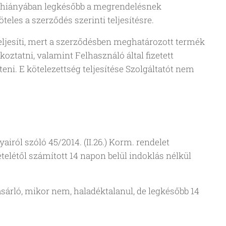
ás hiányában legkésőbb a megrendelésnek
les a szerződés szerinti teljesítésre.
teljesíti, mert a szerződésben meghatározott termék
oztatni, valamint Felhasználó által fizetett
eni. E kötelezettség teljesítése Szolgáltatót nem
iról szóló 45/2014. (II.26.) Korm. rendelet
létől számított 14 napon belül indoklás nélkül
ásárló, mikor nem, haladéktalanul, de legkésőbb 14