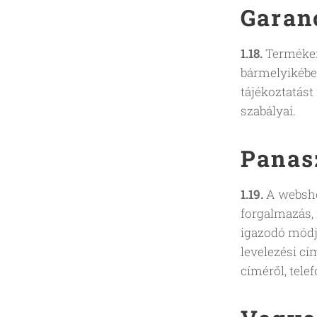
Garanc
1.18.
Terméke
bármelyikében
tájékoztatást
szabályai.
Panas
1.19.
A webshop
forgalmazás, 
igazodó módjá
levelezési cí
címéről, tele