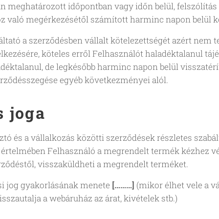
an meghatározott időpontban vagy időn belül, felszólít
z való megérkezésétől számított harminc napon belül köte
ltató a szerződésben vállalt kötelezettségét azért nem 
lkezésére, köteles erről Felhasználót haladéktalanul tájék
déktalanul, de legkésőbb harminc napon belül visszatérít
erződésszegése egyéb következményei alól.
s joga
tó és a vállalkozás közötti szerződések részletes szabálya
értelmében Felhasználó a megrendelt termék kézhez véte
erződéstől, visszaküldheti a megrendelt terméket.
si jog gyakorlásának menete
[………]
(mikor élhet vele a v
isszautalja a webáruház az árat, kivételek stb.)