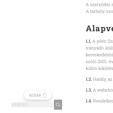
A szerződés 
A tárhely-szo
Alapv
1.1.
A jelen Sz
irányadó, kül
kereskedelmi
szóló 2001. é
külön kikötés
1.2.
Hatály, a
1.3.
A webshop
KOSÁR
1.4.
Rendelkez