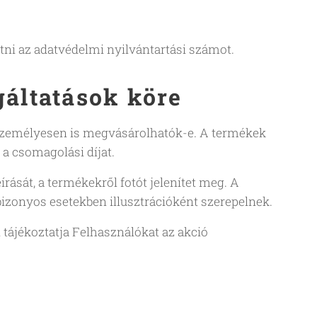
tetni az adatvédelmi nyilvántartási számot.
áltatások köre
y személyesen is megvásárolhatók-e. A termékek
 a csomagolási díjat.
rását, a termékekről fotót jelenítet meg. A
bizonyos esetekben illusztrációként szerepelnek.
 tájékoztatja Felhasználókat az akció