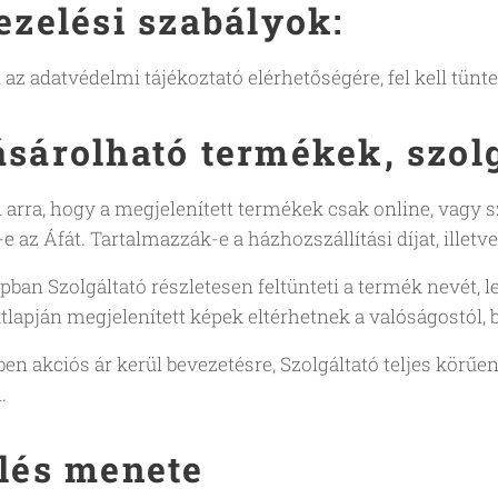
ezelési szabályok:
l az adatvédelmi tájékoztató elérhetőségére, fel kell tün
sárolható termékek, szolg
l arra, hogy a megjelenített termékek csak online, vag
e az Áfát. Tartalmazzák-e a házhozszállítási díjat, illetve
an Szolgáltató részletesen feltünteti a termék nevét, leí
lapján megjelenített képek eltérhetnek a valóságostól, 
 akciós ár kerül bevezetésre, Szolgáltató teljes körűen
.
lés menete