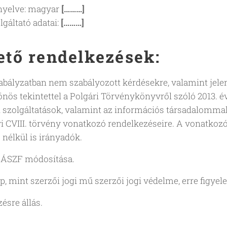
nyelve: magyar
[………]
lgáltató adatai:
[………]
ető rendelkezések:
abályzatban nem szabályozott kérdésekre, valamint jele
önös tekintettel a Polgári Törvénykönyvről szóló 2013. évi
 szolgáltatások, valamint az információs társadalommal
vi CVIII. törvény vonatkozó rendelkezéseire. A vonatkozó
 nélkül is irányadók.
z ÁSZF módosítása.
, mint szerzői jogi mű szerzői jogi védelme, erre figyel
ésre állás.