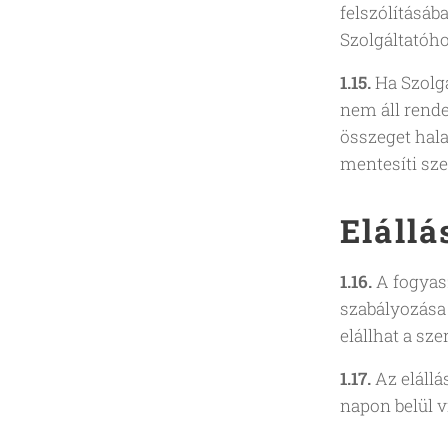
felszólításáb
Szolgáltatóho
1.15.
Ha Szolgá
nem áll rende
összeget hala
mentesíti sz
Elállá
1.16.
A fogyasz
szabályozása 
elállhat a sz
1.17.
Az elállá
napon belül v