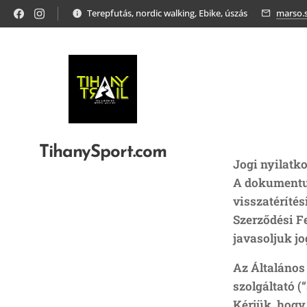
Terepfutás, nordic walking, Ebike, úszás
marso.
TihanySport.com
Jogi nyilatk
A dokumentum
visszatéríté
Szerződési Fe
javasoljuk j
Az Általános 
szolgáltató (
Kérjük, hogy