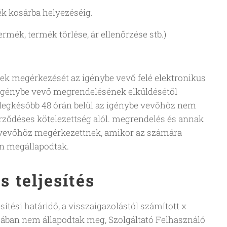
ék kosárba helyezéséig.
rmék, termék törlése, ár ellenőrzése stb.)
ek megérkezését az igénybe vevő felé elektronikus
 igénybe vevő megrendelésének elküldésétől
de legkésőbb 48 órán belül az igénybe vevőhöz nem
erződéses kötelezettség alól. megrendelés és annak
be vevőhöz megérkezettnek, amikor az számára
ben megállapodtak.
 teljesítés
ítési határidő, a visszaigazolástól számított x
tjában nem állapodtak meg, Szolgáltató Felhasználó