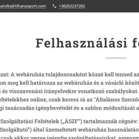
sarolta@tihanysport.com
+36202237282
Felhasználási f
ozat: A webáruház tulajdonosaként közzé kell tenned az
 meg kell határozza az webáruház és a vásárló közötti
si és visszavonási irányelvekre vonatkozó szabályokat.
ltételekhez online, csak keress rá az "Általános Szerz
ogi tanácsadás igénybevételét és a sablon módosítását 
Szolgáltatási Feltételek („ÁSZF”) tartalmazzák cégnév:
“Szolgáltató”) által üzemeltetett webáruház használatár
 csak akkor vegye igénybe szolgáltatásainkat, amennyi