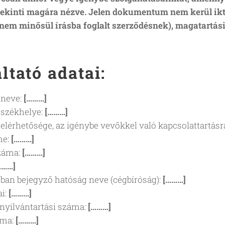
ekinti magára nézve. Jelen dokumentum nem kerül ikta
nem minősül írásba foglalt szerződésnek), magatartási 
]
ltató adatai:
 neve:
[………]
 székhelye:
[………]
 elérhetősége, az igénybe vevőkkel való kapcsolattartás
me:
[………]
záma:
[………]
………]
ban bejegyző hatóság neve (cégbíróság):
[………]
i:
[………]
nyilvántartási száma:
[………]
áma:
[………]