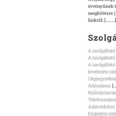
érvényűnek t
megkötésre (
linkről:
[………
Szolgá
A szolgáltató
A szolgáltató
A szolgáltató
levelezési cí
Cégjegyzéks
Adószáma:
[
Nyilvántartás
Telefonszáma
Adatvédelmi 
Engedély sz