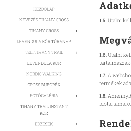
Adatk
KEZDŐLAP
NEVEZÉS TIHANY CROSS
1.5.
Utalni kel
TIHANY CROSS
Megvá
LEVENDULA KÖR TÚRANAP
TÉLI TIHANY TRAIL
1.6.
Utalni kel
tartalmazzák-
LEVENDULA KÖR
NORDIC WALKING
1.7.
A webshopb
termékek adat
CROSS BUBORÉK
1.8.
Amennyiben
FOTÓGALÉRIA
időtartamáról
TIHANY TRAIL INSTANT
KÖR
Rende
EDZÉSEK