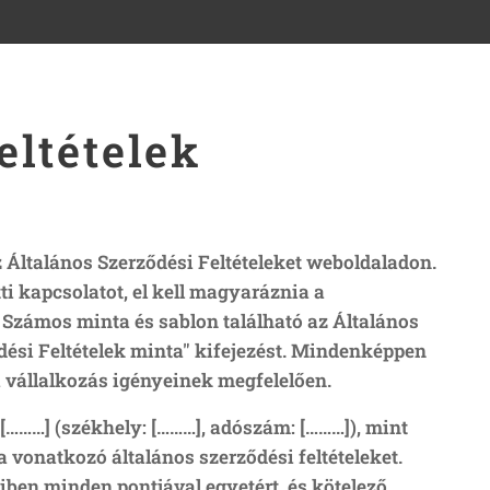
eltételek
 Általános Szerződési Feltételeket weboldaladon.
 kapcsolatot, el kell magyaráznia a
 Számos minta és sablon található az Általános
ődési Feltételek minta" kifejezést. Mindenképpen
a vállalkozás igényeinek megfelelően.
[………]
(székhely:
[………]
, adószám:
[………]
), mint
a vonatkozó általános szerződési feltételeket.
ben minden pontjával egyetért, és kötelező