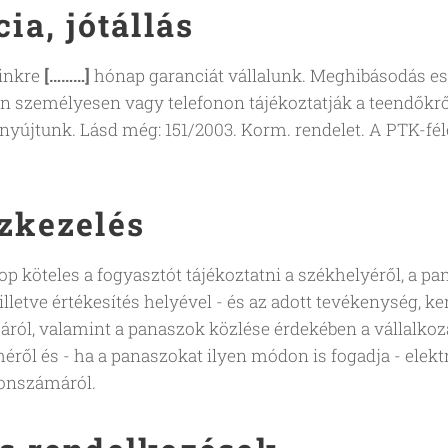
ia, jótállás
inkre
[………]
hónap garanciát vállalunk. Meghibásodás ese
 személyesen vagy telefonon tájékoztatják a teendőkről
 nyújtunk. Lásd még: 151/2003. Korm. rendelet. A PTK-fé
zkezelés
 köteles a fogyasztót tájékoztatni a székhelyéről, a p
illetve értékesítés helyével - és az adott tevékenység,
ról, valamint a panaszok közlése érdekében a vállalkoz
méről és - ha a panaszokat ilyen módon is fogadja - elektr
fonszámáról.