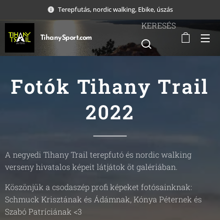
Terepfutás, nordic walking, Ebike, úszás
KERESÉS
TihanySport.com
Fotók Tihany Trail
2022
A negyedi Tihany Trail terepfutó és nordic walking
verseny hivatalos képeit látjátok öt galériában.
Köszönjük a csodaszép profi képeket fotósainknak:
Schmuck Krisztának és Ádámnak, Kónya Péternek és
Szabó Patríciának <3