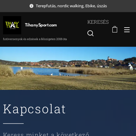
Terepfutás, nordic walking, Ebike, úszás
KERESÉS
TihanySport.com
futóversenyek és edzések a félszigeten 2008 óta
Kapcsolat
Keress minket a következő