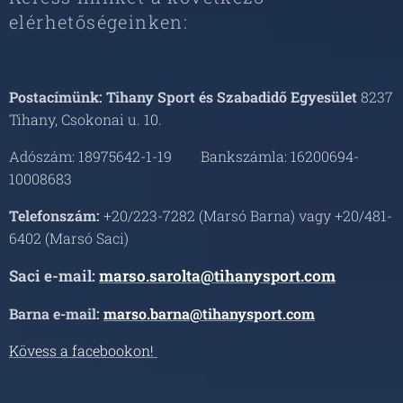
elérhetőségeinken:
Postacímünk: Tihany Sport és Szabadidő Egyesület
8237
Tihany, Csokonai u. 10.
Adószám: 18975642-1-19 Bankszámla: 16200694-
10008683
Telefonszám:
+20/223-7282 (Marsó Barna) vagy +20/481-
6402 (Marsó Saci)
Saci e-mail:
marso.sarolta@tihanysport.com
Barna e-mail:
marso.barna@tihanysport.com
Kövess a facebookon!