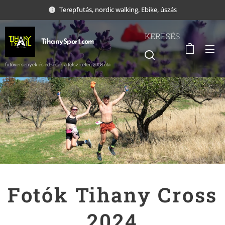
Terepfutás, nordic walking, Ebike, úszás
KERESÉS
TihanySport.com
futóversenyek és edzések a félszigeten 2008 óta
Fotók Tihany Cross
2024