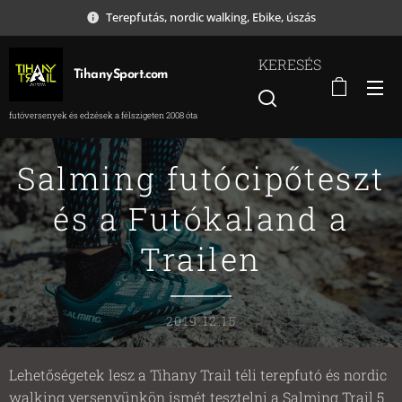
Terepfutás, nordic walking, Ebike, úszás
KERESÉS
TihanySport.com
futóversenyek és edzések a félszigeten 2008 óta
Salming futócipőteszt
és a Futókaland a
Trailen
2019.12.15
Lehetőségetek lesz a Tihany Trail téli terepfutó és nordic
walking versenyünkön ismét tesztelni a Salming Trail 5