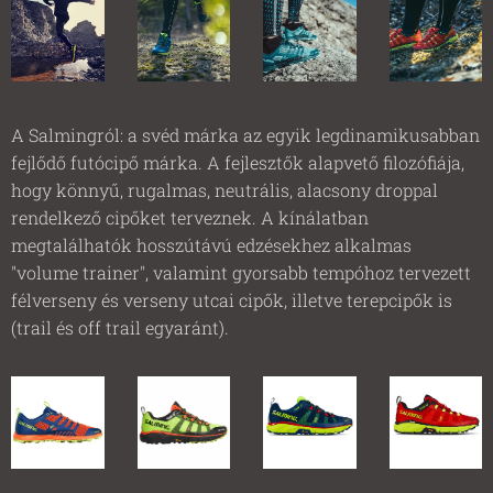
A Salmingról: a svéd márka az egyik legdinamikusabban
fejlődő futócipő márka. A fejlesztők alapvető filozófiája,
hogy könnyű, rugalmas, neutrális, alacsony droppal
rendelkező cipőket terveznek. A kínálatban
megtalálhatók hosszútávú edzésekhez alkalmas
"volume trainer", valamint gyorsabb tempóhoz tervezett
félverseny és verseny utcai cipők, illetve terepcipők is
(trail és off trail egyaránt).