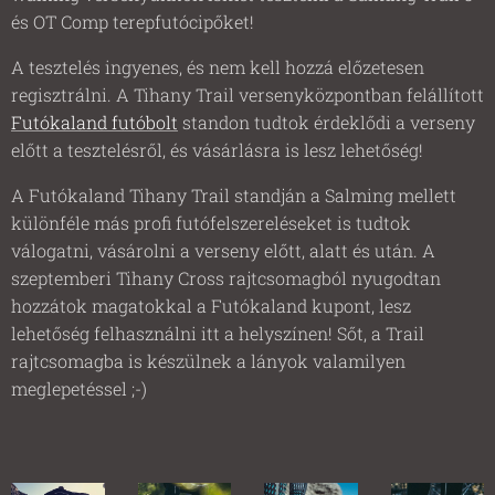
és OT Comp terepfutócipőket!
A tesztelés ingyenes, és nem kell hozzá előzetesen
regisztrálni. A Tihany Trail versenyközpontban felállított
Futókaland futóbolt
standon tudtok érdeklődi a verseny
előtt a tesztelésről, és vásárlásra is lesz lehetőség!
A Futókaland Tihany Trail standján a Salming mellett
különféle más profi futófelszereléseket is tudtok
válogatni, vásárolni a verseny előtt, alatt és után. A
szeptemberi Tihany Cross rajtcsomagból nyugodtan
hozzátok magatokkal a Futókaland kupont, lesz
lehetőség felhasználni itt a helyszínen! Sőt, a Trail
rajtcsomagba is készülnek a lányok valamilyen
meglepetéssel ;-)