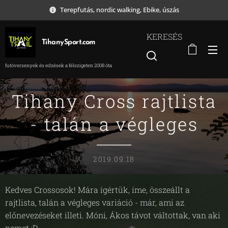
Terepfutás, nordic walking, Ebike, úszás
KERESÉS
TihanySport.com
futóversenyek és edzések a félszigeten 2008 óta
Tihany Cross rajtlista
- talán a végleges
2019.09.18
Kedves Crossosok! Mára ígértük, íme, összeállt a
rajtlista, talán a végleges variáció - már, ami az
előnevezéseket illeti. Móni, Ákos távot váltottak, van aki
nemet :D