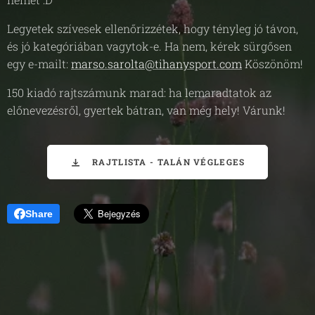
Legyetek szívesek ellenőrizzétek, hogy tényleg jó távon,
és jó kategóriában vagytok-e. Ha nem, kérek sürgősen
egy e-mailt:
marso.sarolta@tihanysport.com
Köszönöm!
150 kiadó rajtszámunk marad: ha lemaradtatok az
előnevezésről, gyertek bátran, van még hely! Várunk!
RAJTLISTA - TALÁN VÉGLEGES
Share