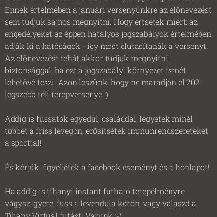
Ennek értelmében a januári versenyünkre az előnevezést
sem tudjuk sajnos megnyitni. Hogy értsétek miért: az
engedélyeket az éppen hatályos jogszabályok értelmében
adják ki a hatóságok - így most elutasítanák a versenyt.
Az előnevezést tehát akkor tudjuk megnyitni
biztonsággal, ha ezt a jogszabályi környezet ismét
lehetővé teszi. Azon leszünk, hogy ne maradjon el 2021
legszebb téli terepversenye :)
Addig is fussatok egyedül, családdal, legyetek minél
többet a friss levegőn, erősítsétek immunrendszereteket
a sporttal!
És kérjük, figyeljétek a facebook eseményt és a honlapot!
Ha addig is tihanyi instant futható terepélményre
vágysz, gyere, fuss a levendula körön, vagy válaszd a
Tihany Virtuál futást! Várunk ;-)