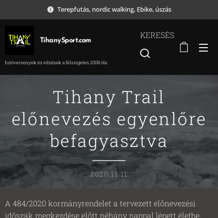
Terepfutás, nordic walking, Ebike, úszás
KERESÉS
TihanySport.com
futóversenyek és edzések a félszigeten 2008 óta
Tihany Trail
előnevezés egyenlőre
befagyasztva
2020.11.11
A 484/2020 kormányrendelet a tervezett előnevezési
időszak megkezdése előtt néhány nappal lépett életbe.