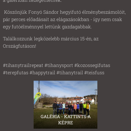
Köszönjük Fonyó Sándor hegyifutó élménybeszámolóit,
pár perces előadásait az elágazásokban - így nem csak
egy futóélménnyel lettünk gazdagabbak.
Találkozzunk legközelebb március 15-én, az
Országfutáson! ✌️
#tihanytrailrepeat #tihanysport #kozossegifutas
#terepfutas #happytrail #tihanytrail #teisfuss
GALÉRIA - KATTINTS A
KÉPRE