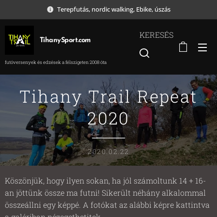
Terepfutás, nordic walking, Ebike, úszás
KERESÉS
TihanySport.com
futóversenyek és edzések a félszigeten 2008 óta
Tihany Trail Repeat
2020
2020.02.22
Köszönjük, hogy ilyen sokan, ha jól számoltunk 14 + 16-
an jöttünk össze ma futni! Sikerült néhány alkalommal
összeállni egy képpé. A fotókat az alábbi képre kattintva
a galériban nézegethetitek.