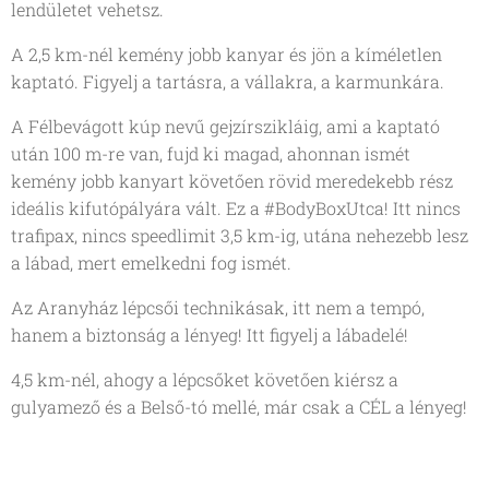
lendületet vehetsz.
A 2,5 km-nél kemény jobb kanyar és jön a kíméletlen
kaptató. Figyelj a tartásra, a vállakra, a karmunkára.
A Félbevágott kúp nevű gejzírszikláig, ami a kaptató
után 100 m-re van, fujd ki magad, ahonnan ismét
kemény jobb kanyart követően rövid meredekebb rész
ideális kifutópályára vált. Ez a #BodyBoxUtca! Itt nincs
trafipax, nincs speedlimit 3,5 km-ig, utána nehezebb lesz
a lábad, mert emelkedni fog ismét.
Az Aranyház lépcsői technikásak, itt nem a tempó,
hanem a biztonság a lényeg! Itt figyelj a lábadelé!
4,5 km-nél, ahogy a lépcsőket követően kiérsz a
gulyamező és a Belső-tó mellé, már csak a CÉL a lényeg!