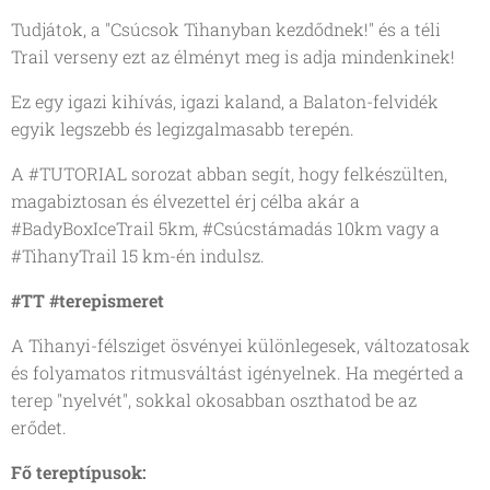
Tudjátok, a "Csúcsok Tihanyban kezdődnek!" és a téli
Trail verseny ezt az élményt meg is adja mindenkinek!
Ez egy igazi kihívás, igazi kaland, a Balaton-felvidék
egyik legszebb és legizgalmasabb terepén.
A #TUTORIAL sorozat abban segít, hogy felkészülten,
magabiztosan és élvezettel érj célba akár a
#BadyBoxIceTrail 5km, #Csúcstámadás 10km vagy a
#TihanyTrail 15 km-én indulsz.
#TT #terepismeret
A Tihanyi-félsziget ösvényei különlegesek, változatosak
és folyamatos ritmusváltást igényelnek. Ha megérted a
terep "nyelvét", sokkal okosabban oszthatod be az
erődet.
Fő tereptípusok: