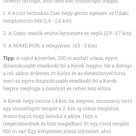
ösvényt tartogat, ahol nem kell visszafogni magad.
1. A kicsit technikás Cser-hegy gerinc egészen az Újlaki
templomrom felé (1,4 - 2,6 km)
2. A Gejzír-mezők enyhe lejtmenete és végül (2,9 -3,7 km)
3. A HOME RUN, a célegyenes. (4,5 - 5 km)
Tipp:
A rajtot követően, 200 m aszfalt utána, egyre
dinamikusabb emelkedő fel a Kerek-hegyre. Ha a dobogó
a cél, akkor érdemes itt kilőni és az élmezőnnyel futni,
mert az egyre dinamikusabb emelkedő fel a Kerek-
hegyre megfogja a mezőnyt és nehéz lesz előzni.
A Kerek-hegy csúcsa 1,4 km, ha megvan, szusszany, tarts
egy visszafogott tempót a 2. km-ig utána meglátod,
érezni fogod, hogy beindul a pálya. Higy a
megérzéseidnek és bízz magadban! Itt egy rövid tempós
500 m vár! Egy kényelmes jóleső lejtmenet, ahol