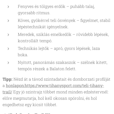
Fenyves és tölgyes erdők – puhább talaj,
gyorsabb ritmus.
Köves, gyökérrel teli ösvények – figyelmet, stabil
lépéstechnikát igényelnek.
Meredek, sziklás emelkedők – rövidebb lépések,
kontrollált tempó.
Technikás lejtők – apró, gyors lépések, laza
boka.
Nyitott, panorámás szakaszok – szélnek kitett,
tempós részek a Balaton felett.
Tipp:
Nézd át a távod szintadatait és domborzati profilját
a
honlapon:https://www.tihanysport.com/teli-tihany-
trail/
Egy jó szintrajz többet mond minden edzéstervnél:
előre megmutatja, hol kell okosan spórolni, és hol
engedhetsz egy kicsit többet.