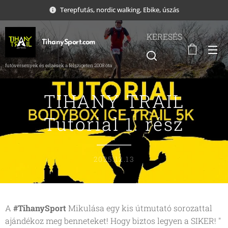
Terepfutás, nordic walking, Ebike, úszás
KERESÉS
TihanySport.com
futóversenyek és edzések a félszigeten 2008 óta
TIHANY TRAIL
Tutorial 1. rész
2025.12.13
A
#TihanySport
Mikulása egy kis útmutató sorozattal
ajándékoz meg benneteket! Hogy biztos legyen a SIKER! "