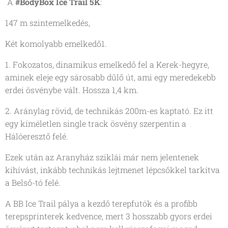
A
#BodyBox Ice Trail 5K
:
147 m szintemelkedés,
Két komolyabb emelkedő1.
1. Fokozatos, dinamikus emelkedő fel a Kerek-hegyre,
aminek eleje egy sárosabb dűlő út, ami egy meredekebb
erdei ösvénybe vált. Hossza 1,4 km.
2. Aránylag rövid, de technikás 200m-es kaptató. Ez itt
egy kíméletlen single track ösvény szerpentin a
Hálóeresztő felé.
Ezek után az Aranyház sziklái már nem jelentenek
kihívást, inkább technikás lejtmenet lépcsőkkel tarkítva
a Belső-tó felé.
A BB Ice Trail pálya a kezdő terepfutók és a profibb
terepsprinterek kedvence, mert 3 hosszabb gyors erdei