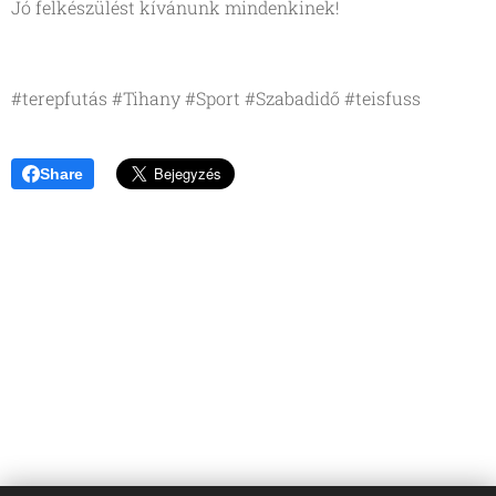
Jó felkészülést kívánunk mindenkinek!
#terepfutás #Tihany #Sport #Szabadidő #teisfuss
Share