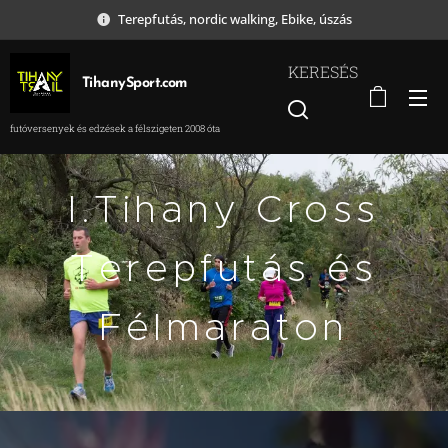
Terepfutás, nordic walking, Ebike, úszás
KERESÉS
TihanySport.com
futóversenyek és edzések a félszigeten 2008 óta
I.Tihany Cross
Terepfutás és
Félmaraton