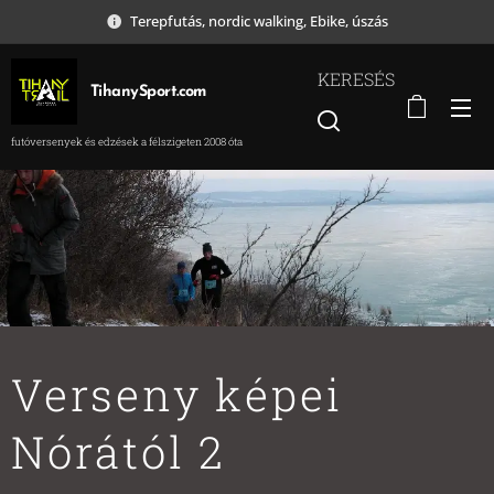
Terepfutás, nordic walking, Ebike, úszás
KERESÉS
TihanySport.com
futóversenyek és edzések a félszigeten 2008 óta
Verseny képei
Nórától 2