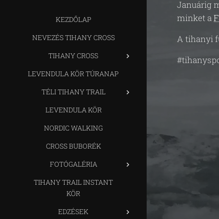
Januárig m
minket a
F
KEZDŐLAP
NEVEZÉS TIHANY CROSS
A tihanyi 
TIHANY CROSS
#tihanyspo
LEVENDULA KÖR TÚRANAP
TÉLI TIHANY TRAIL
LEVENDULA KÖR
NORDIC WALKING
CROSS BUBORÉK
FOTÓGALÉRIA
TIHANY TRAIL INSTANT
KÖR
EDZÉSEK