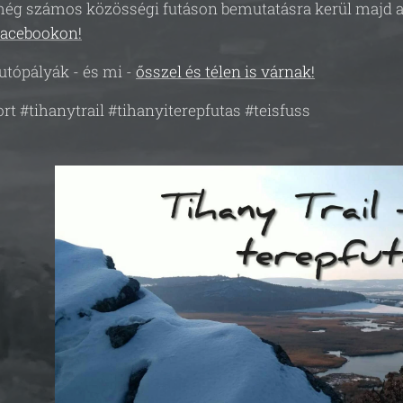
ég számos közösségi futáson bemutatásra kerül majd a Tra
acebookon!
futópályák - és mi -
ősszel és télen is várnak!
rt #tihanytrail #tihanyiterepfutas #teisfuss