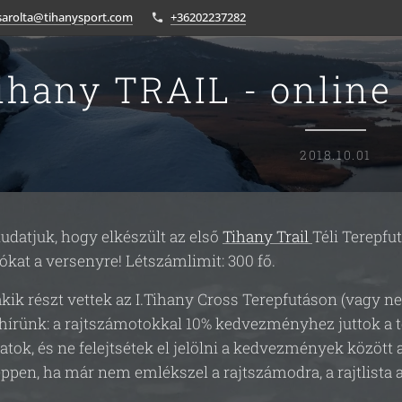
sarolta@tihanysport.com
+36202237282
ihany TRAIL - online
2018.10.01
datjuk, hogy elkészült az első
Tihany Trail
Téli Terepfu
iókat a versenyre! Létszámlimit: 300 fő.
kik részt vettek az I.Tihany Cross Terepfutáson (vagy nev
hírünk: a rajtszámotokkal 10% kedvezményhez juttok a t
atok, és ne felejtsétek el jelölni a kedvezmények között a
ppen, ha már nem emlékszel a rajtszámodra, a rajtlista a