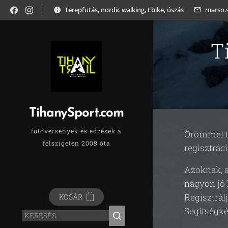
Terepfutás, nordic walking, Ebike, úszás
marso.
T
TihanySport.com
futóversenyek és edzések a
Örömmel tu
félszigeten 2008 óta
regisztrác
Azoknak, a
nagyon jó 
Regisztrálj
KOSÁR
Segítségké