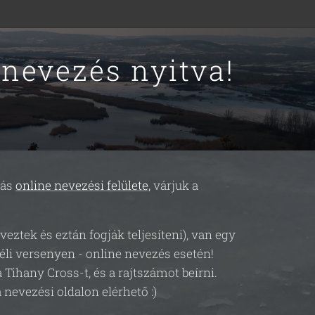
 nevezés nyitva!
tás
online nevezési felülete,
várjuk a
eztek és eztán fogják teljesíteni), van egy
éli versenyen - online nevezés esetén!
 Tihany Cross-t, és a rajtszámot beírni.
 nevezési oldalon elérhető :)